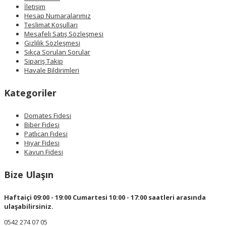
İletişim
Hesap Numaralarımız
Teslimat Koşulları
Mesafeli Satış Sözleşmesi
Gizlilik Sözleşmesi
Sıkça Sorulan Sorular
Sipariş Takip
Havale Bildirimleri
Kategoriler
Domates Fidesi
Biber Fidesi
Patlıcan Fidesi
Hıyar Fidesi
Kavun Fidesi
Bize Ulaşın
Haftaiçi 09:00 - 19:00 Cumartesi 10:00 - 17:00 saatleri arasında
ulaşabilirsiniz.
0542 274 07 05