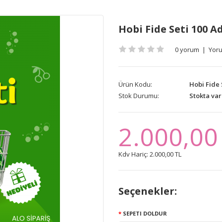
Hobi Fide Seti 100 A
0 yorum
|
Yor
Ürün Kodu:
Hobi Fide 
Stok Durumu:
Stokta var
2.000,00
Kdv Hariç:
2.000,00 TL
Seçenekler:
SEPETI DOLDUR