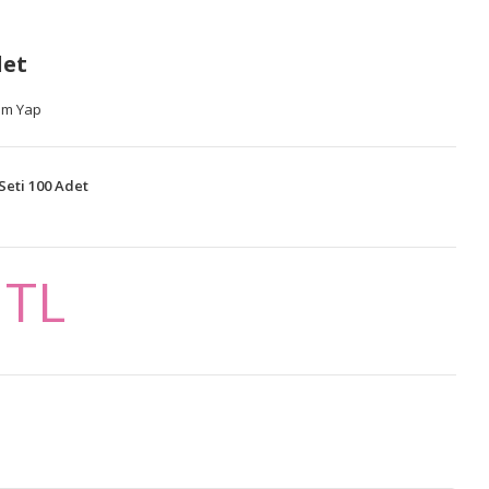
det
um Yap
Seti 100 Adet
 TL